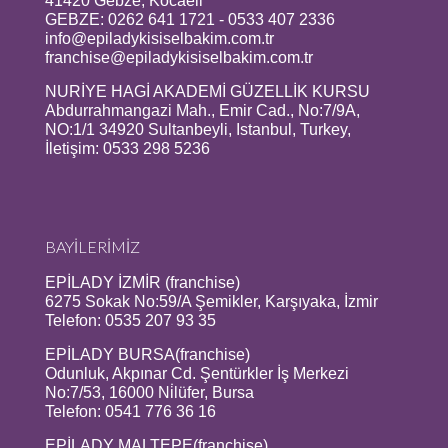
41420 Gebze, Kocaeli
GEBZE: 0262 641 1721 - 0533 407 2336
info@epiladykisiselbakim.com.tr
franchise@epiladykisiselbakim.com.tr
NURİYE HAGİ AKADEMİ GÜZELLİK KURSU
Abdurrahmangazi Mah., Emir Cad., No:7/9A,
NO:1/1 34920 Sultanbeyli, Istanbul, Turkey,
İletişim: 0533 298 5236
BAYİLERİMİZ
EPİLADY İZMİR (franchise)
6275 Sokak No:59/A Şemikler, Karşıyaka, İzmir
Telefon: 0535 207 93 35
EPİLADY BURSA(franchise)
Odunluk, Akpınar Cd. Şentürkler İş Merkezi
No:7/53, 16000 Ni̇lüfer, Bursa
Telefon: 0541 776 36 16
EPİLADY MALTEPE(franchise)