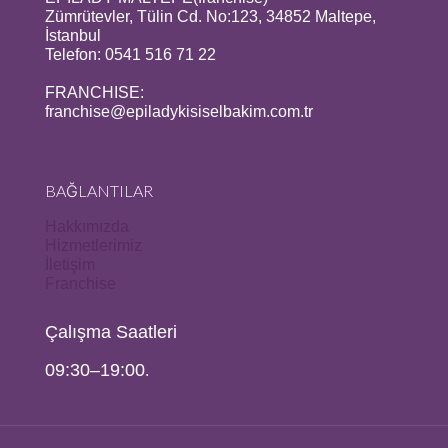
Zümrütevler, Tülin Cd. No:123, 34852 Maltepe,
İstanbul
Telefon: 0541 516 71 22
FRANCHISE:
franchise@epiladykisiselbakim.com.tr
BAĞLANTILAR
Hakkımızda
Hizmetlerimiz
İletişim
Franchise
Çalışma Saatleri
09:30–19:00
.