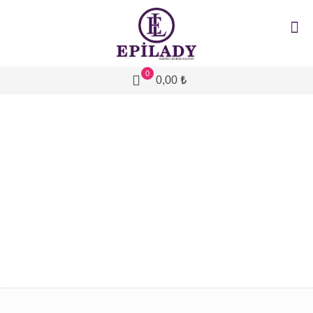
0
0,00 ₺
sultanbeyli green peel