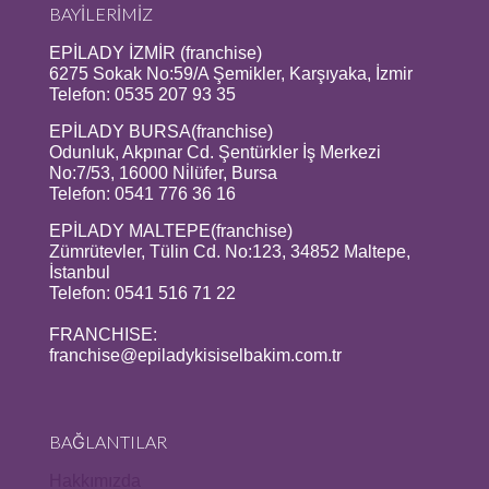
BAYİLERİMİZ
EPİLADY İZMİR (franchise)
6275 Sokak No:59/A Şemikler, Karşıyaka, İzmir
Telefon: 0535 207 93 35
EPİLADY BURSA(franchise)
Odunluk, Akpınar Cd. Şentürkler İş Merkezi
No:7/53, 16000 Ni̇lüfer, Bursa
Telefon: 0541 776 36 16
EPİLADY MALTEPE(franchise)
Zümrütevler, Tülin Cd. No:123, 34852 Maltepe,
İstanbul
Telefon: 0541 516 71 22
FRANCHISE:
franchise@epiladykisiselbakim.com.tr
BAĞLANTILAR
Hakkımızda