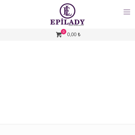
0
0,00 ₺
Kaş kalınlığı