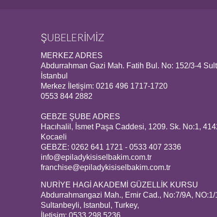
ŞUBELERİMİZ
MERKEZ ADRES
Abdurrahman Gazi Mah. Fatih Bul. No: 152/3-4 Sult
İstanbul
Merkez İletişim: 0216 496 1717-1720
0553 844 2882
GEBZE ŞUBE ADRES
Hacıhalil, İsmet Paşa Caddesi, 1209. Sk. No:1, 41
Kocaeli
GEBZE: 0262 641 1721 - 0533 407 2336
info@epiladykisiselbakim.com.tr
franchise@epiladykisiselbakim.com.tr
NURİYE HAGİ AKADEMİ GÜZELLİK KURSU
Abdurrahmangazi Mah., Emir Cad., No:7/9A, NO:1/
Sultanbeyli, Istanbul, Turkey,
İletişim: 0533 298 5236