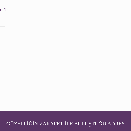
s
e
GÜZELLİĞİN ZARAFET İLE BULUŞTUĞU ADRES