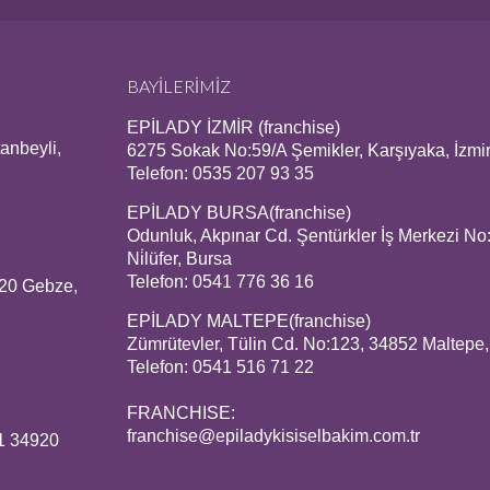
BAYİLERİMİZ
EPİLADY İZMİR (franchise)
anbeyli,
6275 Sokak No:59/A Şemikler, Karşıyaka, İzmi
Telefon: 0535 207 93 35
EPİLADY BURSA(franchise)
Odunluk, Akpınar Cd. Şentürkler İş Merkezi No
Ni̇lüfer, Bursa
Telefon: 0541 776 36 16
420 Gebze,
EPİLADY MALTEPE(franchise)
Zümrütevler, Tülin Cd. No:123, 34852 Maltepe,
Telefon: 0541 516 71 22
FRANCHISE:
franchise@epiladykisiselbakim.com.tr
1 34920