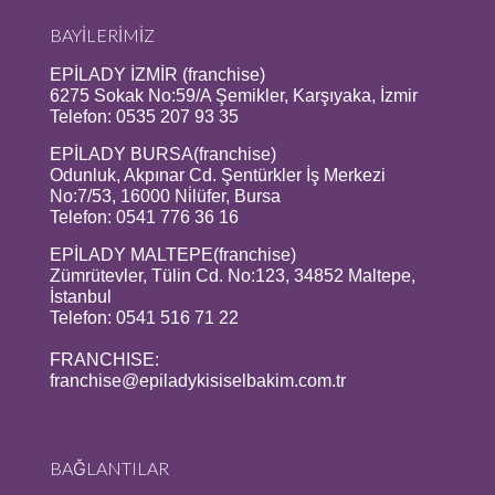
BAYİLERİMİZ
EPİLADY İZMİR (franchise)
6275 Sokak No:59/A Şemikler, Karşıyaka, İzmir
Telefon: 0535 207 93 35
EPİLADY BURSA(franchise)
Odunluk, Akpınar Cd. Şentürkler İş Merkezi
No:7/53, 16000 Ni̇lüfer, Bursa
Telefon: 0541 776 36 16
EPİLADY MALTEPE(franchise)
Zümrütevler, Tülin Cd. No:123, 34852 Maltepe,
İstanbul
Telefon: 0541 516 71 22
FRANCHISE:
franchise@epiladykisiselbakim.com.tr
BAĞLANTILAR